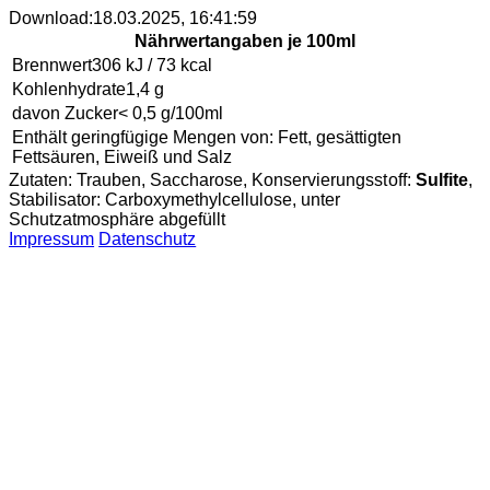
Download:
18.03.2025, 16:41:59
Nährwertangaben je 100ml
Brennwert
306 kJ / 73 kcal
Kohlenhydrate
1,4 g
davon Zucker
< 0,5 g/100ml
Enthält geringfügige Mengen von: Fett, gesättigten
Fettsäuren, Eiweiß und Salz
Zutaten:
Trauben
,
Saccharose
,
Konservierungsstoff:
Sulfite
,
Stabilisator:
Carboxymethylcellulose
,
unter
Schutzatmosphäre abgefüllt
Impressum
Datenschutz